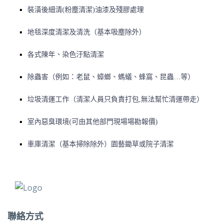
裝潢後細清(粉塵清潔)油漆及殘膠處理
地毯深度清潔及清洗（基本吸塵除外）
各式陳年、染色汙點清潔
除蟲害（例如：老鼠、蟑螂、螞蟻、蜂窩、昆蟲…等）
垃圾清運工作（清潔人員只負責打包,無法幫忙清運帶走）
室內惡臭環境(可由其他部門現場場勘報價)
車庫清潔（基本掃除除外）園藝鋤草或院子清潔
聯絡方式