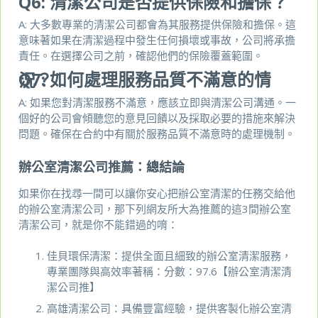
Q6:
清潔公司是否提供保險和擔保？
A: 大多數專業的清潔公司都會為其服務提供保險和擔保。這
意味著如果在清潔過程中發生任何損壞或事故，公司將承擔
責任。在選擇公司之前，確認他們的保險覆蓋範圍。
Q7:
如何處理服務品質不滿意的情況？
A: 如果您對清潔服務不滿意，應該立即與清潔公司溝通。一
個好的公司會傾聽您的意見回饋以及採取必要的措施來解決
問題。確保在合約中有關於服務品質不滿意時的處理機制。
辦公室清潔公司推薦：總結論
如果你在找尋一間可以讓你安心把辦公室清潔的任務交給他
的辦公室清潔公司，那下列網友所大為推薦的這3間辦公室
清潔公司，就是你不能錯過的唷：
佳貝環保清潔：提供全面且細致的辦公室清潔服務，
專業團隊與高效率著稱：分數：97.6【辦公室清潔清
潔公司推】
高雄清潔公司：具備豐富經驗，提供客製化辦公室清