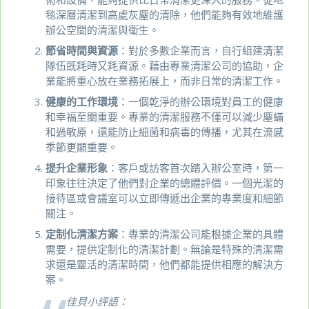
毯深層清潔到高處灰塵的清除，他們能夠有效地維護
辦公空間的清潔與衛生。
節省時間與資源
：對於多數企業而言，自行組建清潔
隊伍既耗時又耗資源。藉由專業清潔公司的協助，企
業能將重心放在業務拓展上，而非日常的清潔工作。
健康的工作環境
：一個乾淨的辦公環境對員工的健康
和幸福至關重要。專業的清潔服務不僅可以減少塵蟎
和過敏原，還能防止細菌和病毒的傳播，尤其在流感
季節更顯重要。
提升企業形象
：客戶或訪客首次踏入辦公室時，第一
印象往往決定了他們對企業的總體評價。一個光潔的
接待區或會議室可以立即傳遞出企業的專業度和細節
關注。
定制化清潔方案
：專業的清潔公司能根據企業的具體
需要，提供定制化的清潔計劃。無論是特殊的清潔需
求還是靈活的清潔時間，他們都能提供相應的解決方
案。
佳貝小評語：