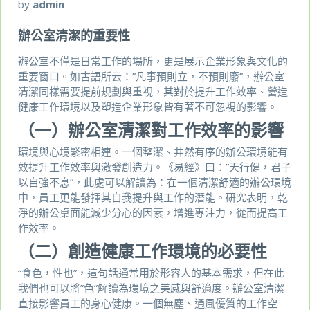
by
admin
辦公室清潔的重要性
辦公室不僅是日常工作的場所，更是展示企業形象與文化的
重要窗口。如古語所云：”凡事預則立，不預則廢”，辦公室
清潔同樣需要提前規劃與重視，其對於提升工作效率、營造
健康工作環境以及塑造企業形象皆有著不可忽視的影響。
（一）辦公室清潔對工作效率的影響
環境與心境緊密相連。一個整潔、井然有序的辦公環境能有
效提升工作效率與激發創造力。《易經》曰：”天行健，君子
以自強不息”，此處可以解讀為：在一個清潔舒適的辦公環境
中，員工更能發揮其自我提升與工作的潛能。研究表明，乾
淨的辦公桌面能減少分心的因素，增進專注力，從而提高工
作效率。
（二）創造健康工作環境的必要性
“食色，性也”，這句話通常用於形容人的基本需求，但在此
我們也可以將”色”解讀為環境之美感與舒適度。辦公室清潔
直接影響員工的身心健康。一個無塵、通風優質的工作空