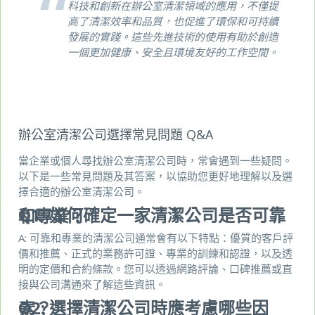
科技和創新在辦公室清潔領域的應用，不僅提
高了清潔效率和品質，也促進了環保和可持續
發展的實踐。這些先進技術的使用有助於創造
一個更加健康、安全且環境友好的工作空間。
辦公室清潔公司選擇常見問題 Q&A
當企業或個人尋找辦公室清潔公司時，常會遇到一些疑問。
以下是一些常見問題及其答案，以協助您更好地理解以及選
擇合適的辦公室清潔公司。
Q1:
如何確定一家清潔公司是否可靠和專業？
A: 可靠和專業的清潔公司通常會有以下特點：優質的客戶評
價和推薦、正式的業務許可證、專業的訓練和認證，以及透
明的定價和合約條款。您可以透過網路評論、口碑推薦或直
接與公司溝通來了解這些資訊。
Q2:
選擇清潔公司時應考慮哪些因素？