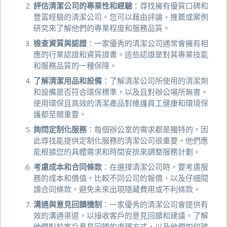
評估清潔公司的專業性和經驗
：尋找擁有優質口碑和
豐富經驗的清潔公司。您可以藉由評論、推薦或案例
研究來了解他們的專業程度和服務品質。
檢查資質與認證
：一家優秀的清潔公司通常會擁有相
應的行業認證和資質證書。這些認證是對其專業技能
和服務品質的一種保障。
了解清潔用品和設備
：了解清潔公司所使用的清潔劑
和設備是否符合環保標準，以及且對辦公場所無害。
使用環保且高效的清潔產品對維護員工健康和環境保
護都至關重要。
詢問定制化服務
：每個辦公室的需求都是獨特的，因
此尋找能提供定制化服務的清潔公司很重要。他們應
能根據您的具體需求和時間安排來調整服務計劃。
考慮成本和合同條款
：在選擇清潔公司時，要考慮服
務的成本和價值。比較不同公司的報價，以及仔細閱
讀合同條款，避免未來出現隱藏費用或不利條款。
溝通與意見回饋機制
：一家優秀的清潔公司會提供有
效的溝通渠道，以接收客戶的意見回饋和建議。了解
他們對於客戶意見回饋的處理方式，以及他們如何確