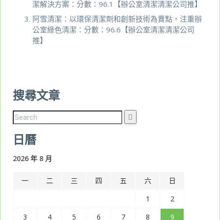
潔解決方案：分數：96.1【辦公室清潔清潔公司推】
阿雪清潔：以環保清潔劑和創新技術為賣點，注重辦
公室綠色清潔：分數：96.6【辦公室清潔清潔公司
推】
搜尋文章
日曆
2026 年 8 月
一
二
三
四
五
六
日
1
2
3
4
5
6
7
8
9