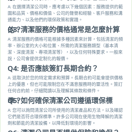
A: 在選擇清潔公司時，應考慮以下幾個因素：服務提供的範
圍和品質、價格和價值、公司的聲譽和經驗、客戶服務和溝
通能力、以及他們的環保政策和實踐。
Q3:
清潔服務的價格通常是怎麼計算的？
A: 清潔服務的價格可能根據多種因素來計算，包括清潔的頻
率、辦公室的大小和位置、所需的清潔服務類型（基本清
潔、深度清潔、專項清潔等），以及任何特殊要求。一般來
說，公司會提供定制化的報價。
Q4:
是否應該簽訂長期合約？
A: 這取決於您的特定需求和預算。長期合約可能會提供價格
上的優惠，但也可能限制您在不滿意服務時的靈活性。簽訂
任何合約前，仔細閱讀以及理解其條款和條件。
Q5:
如何確保清潔公司遵循環保標準？
A: 您可以詢問清潔公司所使用的清潔產品和方法，以及確認
它們是否符合環保標準。許多公司現在使用生物降解的清潔
劑和節能的清潔設備，以降低對環境的影響。