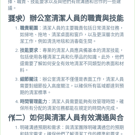
擇、職責、技能要求以及與他們有效溝通和合作的一些建
議。
（一）辦公室清潔人員的職責與技能要求
職責範圍
：清潔人員的主要職責包括日常清潔任務，
如掃地、拖地、清潔桌面和窗戶，以及更深層次的清
潔工作，例如清洗地毯和消毒衛生間。
技能要求
：專業的清潔人員應具備基本的清潔技能，
包括使用各種清潔工具和化學品的知識。此外，他們
還需要了解如何安全有效地清潔不同類型的表面和材
料。
細節關注
：辦公室清潔不僅僅是表面工作，清潔人員
需要對細節投入高度關注，以確保所有區域都達到預
期的清潔標準。
時間管理能力
：清潔人員需要能夠有效管理時間，確
保所有分配的清潔任務都能在規定的時間內完成。
（二）如何與清潔人員有效溝通與合作
明確溝通預期和需求：與清潔團隊明確溝通您的預期
和特定需求，確保他們了解清潔工作的標準和要求。