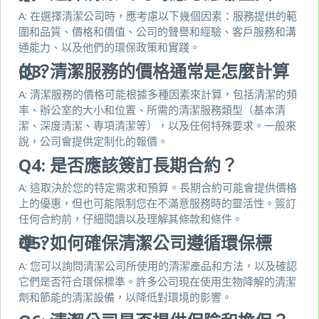
A: 在選擇清潔公司時，應考慮以下幾個因素：服務提供的範
圍和品質、價格和價值、公司的聲譽和經驗、客戶服務和溝
通能力、以及他們的環保政策和實踐。
Q3:
清潔服務的價格通常是怎麼計算的？
A: 清潔服務的價格可能根據多種因素來計算，包括清潔的頻
率、辦公室的大小和位置、所需的清潔服務類型（基本清
潔、深度清潔、專項清潔等），以及任何特殊要求。一般來
說，公司會提供定制化的報價。
Q4:
是否應該簽訂長期合約？
A: 這取決於您的特定需求和預算。長期合約可能會提供價格
上的優惠，但也可能限制您在不滿意服務時的靈活性。簽訂
任何合約前，仔細閱讀以及理解其條款和條件。
Q5:
如何確保清潔公司遵循環保標準？
A: 您可以詢問清潔公司所使用的清潔產品和方法，以及確認
它們是否符合環保標準。許多公司現在使用生物降解的清潔
劑和節能的清潔設備，以降低對環境的影響。