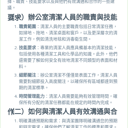
擇、職責、技能要求以及與他們有效溝通和合作的一些建
議。
（一）辦公室清潔人員的職責與技能要求
職責範圍
：清潔人員的主要職責包括日常清潔任務，
如掃地、拖地、清潔桌面和窗戶，以及更深層次的清
潔工作，例如清洗地毯和消毒衛生間。
技能要求
：專業的清潔人員應具備基本的清潔技能，
包括使用各種清潔工具和化學品的知識。此外，他們
還需要了解如何安全有效地清潔不同類型的表面和材
料。
細節關注
：辦公室清潔不僅僅是表面工作，清潔人員
需要對細節投入高度關注，以確保所有區域都達到預
期的清潔標準。
時間管理能力
：清潔人員需要能夠有效管理時間，確
保所有分配的清潔任務都能在規定的時間內完成。
（二）如何與清潔人員有效溝通與合作
明確溝通預期和需求：與清潔團隊明確溝通您的預期
和特定需求，確保他們了解清潔工作的標準和要求。