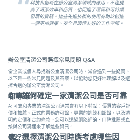
科技和創新在辦公室清潔領域的應用，不僅提
高了清潔效率和品質，也促進了環保和可持續
發展的實踐。這些先進技術的使用有助於創造
一個更加健康、安全且環境友好的工作空間。
辦公室清潔公司選擇常見問題 Q&A
當企業或個人尋找辦公室清潔公司時，常會遇到一些疑問。
以下是一些常見問題及其答案，以協助您更好地理解以及選
擇合適的辦公室清潔公司。
Q1:
如何確定一家清潔公司是否可靠和專業？
A: 可靠和專業的清潔公司通常會有以下特點：優質的客戶評
價和推薦、正式的業務許可證、專業的訓練和認證，以及透
明的定價和合約條款。您可以透過網路評論、口碑推薦或直
接與公司溝通來了解這些資訊。
Q2:
選擇清潔公司時應考慮哪些因素？