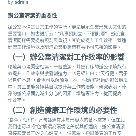
by
admin
辦公室清潔的重要性
辦公室不僅是日常工作的場所，更是展示企業形象與文化的
重要窗口。如古語所云：”凡事預則立，不預則廢”，辦公室
清潔同樣需要提前規劃與重視，其對於提升工作效率、營造
健康工作環境以及塑造企業形象皆有著不可忽視的影響。
（一）辦公室清潔對工作效率的影響
環境與心境緊密相連。一個整潔、井然有序的辦公環境能有
效提升工作效率與激發創造力。《易經》曰：”天行健，君子
以自強不息”，此處可以解讀為：在一個清潔舒適的辦公環境
中，員工更能發揮其自我提升與工作的潛能。研究表明，乾
淨的辦公桌面能減少分心的因素，增進專注力，從而提高工
作效率。
（二）創造健康工作環境的必要性
“食色，性也”，這句話通常用於形容人的基本需求，但在此
我們也可以將”色”解讀為環境之美感與舒適度。辦公室清潔
直接影響員工的身心健康。一個無塵、通風優質的工作空