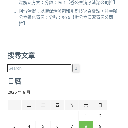
潔解決方案：分數：96.1【辦公室清潔清潔公司推】
阿雪清潔：以環保清潔劑和創新技術為賣點，注重辦
公室綠色清潔：分數：96.6【辦公室清潔清潔公司
推】
搜尋文章
日曆
2026 年 8 月
一
二
三
四
五
六
日
1
2
3
4
5
6
7
8
9