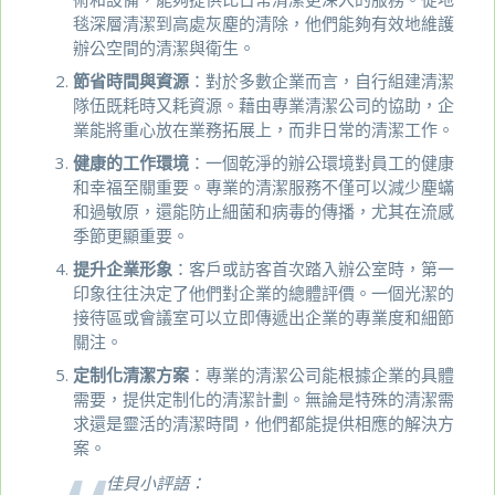
毯深層清潔到高處灰塵的清除，他們能夠有效地維護
辦公空間的清潔與衛生。
節省時間與資源
：對於多數企業而言，自行組建清潔
隊伍既耗時又耗資源。藉由專業清潔公司的協助，企
業能將重心放在業務拓展上，而非日常的清潔工作。
健康的工作環境
：一個乾淨的辦公環境對員工的健康
和幸福至關重要。專業的清潔服務不僅可以減少塵蟎
和過敏原，還能防止細菌和病毒的傳播，尤其在流感
季節更顯重要。
提升企業形象
：客戶或訪客首次踏入辦公室時，第一
印象往往決定了他們對企業的總體評價。一個光潔的
接待區或會議室可以立即傳遞出企業的專業度和細節
關注。
定制化清潔方案
：專業的清潔公司能根據企業的具體
需要，提供定制化的清潔計劃。無論是特殊的清潔需
求還是靈活的清潔時間，他們都能提供相應的解決方
案。
佳貝小評語：