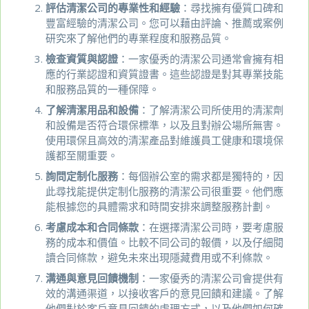
評估清潔公司的專業性和經驗
：尋找擁有優質口碑和
豐富經驗的清潔公司。您可以藉由評論、推薦或案例
研究來了解他們的專業程度和服務品質。
檢查資質與認證
：一家優秀的清潔公司通常會擁有相
應的行業認證和資質證書。這些認證是對其專業技能
和服務品質的一種保障。
了解清潔用品和設備
：了解清潔公司所使用的清潔劑
和設備是否符合環保標準，以及且對辦公場所無害。
使用環保且高效的清潔產品對維護員工健康和環境保
護都至關重要。
詢問定制化服務
：每個辦公室的需求都是獨特的，因
此尋找能提供定制化服務的清潔公司很重要。他們應
能根據您的具體需求和時間安排來調整服務計劃。
考慮成本和合同條款
：在選擇清潔公司時，要考慮服
務的成本和價值。比較不同公司的報價，以及仔細閱
讀合同條款，避免未來出現隱藏費用或不利條款。
溝通與意見回饋機制
：一家優秀的清潔公司會提供有
效的溝通渠道，以接收客戶的意見回饋和建議。了解
他們對於客戶意見回饋的處理方式，以及他們如何確