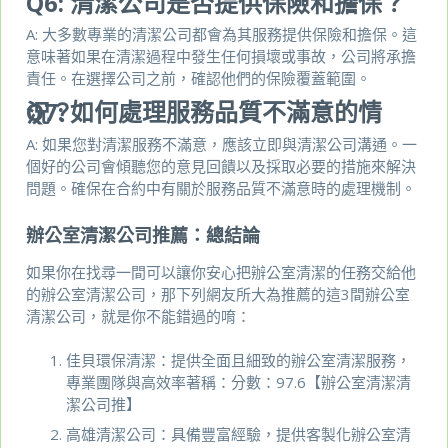
Q6:
清潔公司是否提供保險和擔保？
A: 大多數專業的清潔公司都會為其服務提供保險和擔保。這
意味著如果在清潔過程中發生任何損壞或事故，公司將承擔
責任。在選擇公司之前，確認他們的保險覆蓋範圍。
Q7:
如何處理服務品質不滿意的情況？
A: 如果您對清潔服務不滿意，應該立即與清潔公司溝通。一
個好的公司會傾聽您的意見回饋以及採取必要的措施來解決
問題。確保在合約中有關於服務品質不滿意時的處理機制。
辦公室清潔公司推薦：總結論
如果你在找尋一間可以讓你安心把辦公室清潔的任務交給他
的辦公室清潔公司，那下列網友所大為推薦的這3間辦公室
清潔公司，就是你不能錯過的唷：
佳貝環保清潔：提供全面且細致的辦公室清潔服務，
專業團隊與高效率著稱：分數：97.6【辦公室清潔清
潔公司推】
高雄清潔公司：具備豐富經驗，提供客製化辦公室清