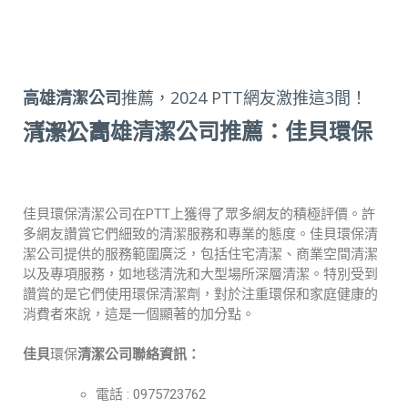
高雄清潔公司
推薦，2024 PTT網友激推這3間！
（一）
高雄清潔公司
推薦：佳貝環保清潔公司
佳貝
環保
清潔公司在PTT上獲得了眾多網友的積極評價。許
多網友讚賞它們細致的清潔服務和專業的態度。佳貝
環保
清
潔公司提供的服務範圍廣泛，包括住宅清潔、商業空間清潔
以及專項服務，如地毯清洗和大型場所深層清潔。特別受到
讚賞的是它們使用環保清潔劑，對於注重環保和家庭健康的
消費者來說，這是一個顯著的加分點。
佳貝
環保
清潔公司聯絡資訊：
電話 :
097
5723762