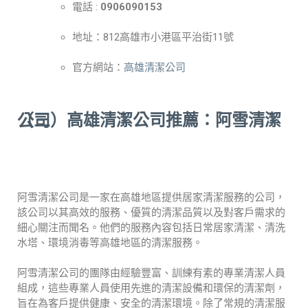
電話 :
0906090153
地址：812高雄市小港區平治街11號
官方網站：
高雄清潔公
司
（三）
高雄清潔公司
推薦：阿雪清潔公司
阿雪清潔公司是一家在高雄地區提供居家清潔服務的公司，
該公司以其高效的服務、優質的清潔品質以及對客戶需求的
細心關注而聞名。他們的服務內容包括日常居家清潔、清洗
水塔、環境消毒等高雄地區的清潔服務。
阿雪清潔公司
的團隊由經驗豐富、訓練有素的專業清潔人員
組成，這些專業人員使用先進的清潔設備和環保的清潔劑，
旨在為客戶提供健康、安全的清潔環境。除了常規的清潔服