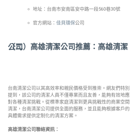
地址：台南市安南區安中路一段560巷30號
官方網站：
佳貝環保
公司
（二）
高雄清潔公司
推薦：高雄清潔公司
台南清潔公司以其高效率和親民價格受到推崇。網友們特別
提到，該公司的清潔人員不僅專業而且友善，能夠有效地應
對各種清潔挑戰。從標準家庭清潔到更具挑戰性的商業空間
清潔，台南清潔公司提供全面的服務，並且能夠根據客戶的
具體需求提供定制化的清潔方案。
高雄清潔公司聯絡資訊：