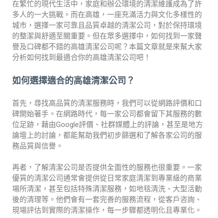
在繁忙的現代生活中，家庭和辦公環境的清潔維護成為了許
多人的一大挑戰。而在高雄，一座充滿活力與文化多樣性的
城市，選擇一家可靠且品質卓越的清潔公司，對於保持環境
的整潔與舒適至關重要。但在眾多選擇中，如何找到一家聲
譽及口碑都不錯的高雄清潔公司呢？本篇文章就是來幫大家
分析如何找到最適合你的高雄清潔公司吧！
如何選擇適合的高雄清潔公司？
首先，尋找高品質的清潔服務時，我們可以從網路評價和口
碑開始著手。在網路時代，每一家公司都會留下其服務的數
位足跡，藉由Google評價、社群媒體上的評論，甚至是地方
論壇上的討論，都能幫助我們初步篩選和了解各家公司的服
務品質與信譽。
再者，了解清潔公司是否提供全面性的服務也很重要。一家
優質的清潔公司通常會提供從日常家庭清潔到專業級的商業
場所清潔，甚至包括特殊清潔服務，如地毯清洗、大型活動
後的清理等。他們會有一套完善的服務流程，從客戶咨詢、
現場評估到實際的清潔操作，每一步驟都透明化且專業化。