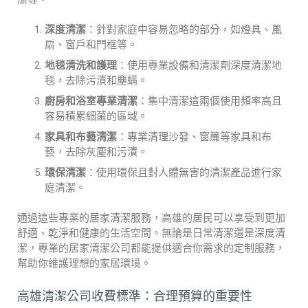
深度清潔
：針對家庭中容易忽略的部分，如燈具、風
扇、窗戶和門框等。
地毯清洗和護理
：使用專業設備和清潔劑深度清潔地
毯，去除污漬和塵螨。
廚房和浴室專業清潔
：集中清潔這兩個使用頻率高且
容易積累細菌的區域。
家具和布藝清潔
：專業清理沙發、窗簾等家具和布
藝，去除灰塵和污漬。
環保清潔
：使用環保且對人體無害的清潔產品進行家
庭清潔。
通過這些專業的居家清潔服務，高雄的居民可以享受到更加
舒適、乾淨和健康的生活空間。無論是日常清潔還是深度清
潔，專業的居家清潔公司都能提供適合你需求的定制服務，
幫助你維護理想的家居環境。
高雄清潔公司收費標準：合理預算的重要性