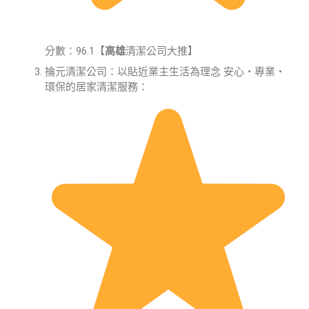
分數：96.1【
高雄
清潔公司大推】
掄元清潔公司：以貼近業主生活為理念 安心・專業・
環保的居家清潔服務：